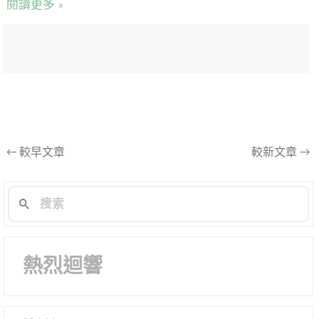
閱讀更多 »
文
←
較早文章
較新文章
→
章
導
航
列
熱烈迴響