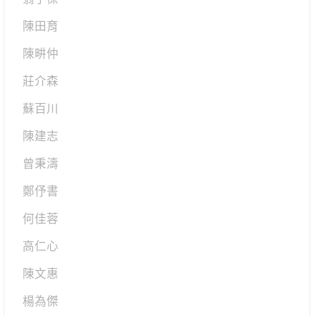
陳田育
陳畊仲
莊介森
蘇百川
陳建志
曾秉濤
鄭伃書
何佳蓉
高仁心
陳文惠
楊為傑