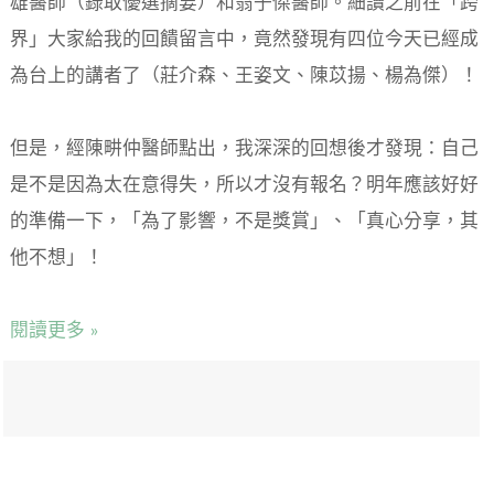
雄醫師（錄取優選摘要）和翁子傑醫師。細讀之前在「跨
界」大家給我的回饋留言中，竟然發現有四位今天已經成
為台上的講者了（莊介森、王姿文、陳苡揚、楊為傑）！
但是，經陳畊仲醫師點出，我深深的回想後才發現：自己
是不是因為太在意得失，所以才沒有報名？明年應該好好
的準備一下，「為了影響，不是獎賞」、「真心分享，其
他不想」！
閱讀更多 »