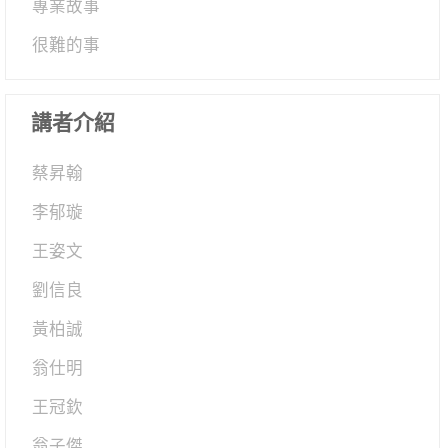
專業故事
很難的事
講者介紹
蔡昇翰
李郁璇
王姿文
劉信良
黃柏誠
翁仕明
王冠欽
翁子傑