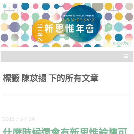
被稱為「婚禮之外最常遇到同學的場合」，新思
新思惟年會：我想與你分
惟年會讓新思惟之友們廣泛聚會。與老朋友聊
聊、聽聽新朋友說什麼？
享的事
≡
標籤
陳苡揚
下的所有文章
2016 / 5 / 24
什麼時候還會有新思惟論壇可