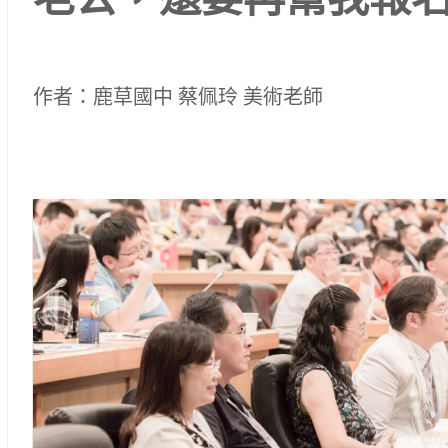
老公，還要再幫我報
作者：鹿草國中 蔡佩玲 美術老師