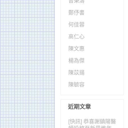
曾秉濤
鄭伃書
何佳蓉
高仁心
陳文惠
楊為傑
陳苡揚
陳毓容
近期文章
[快訊] 恭喜謝鎮陽醫