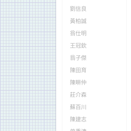
劉信良
黃柏誠
翁仕明
王冠欽
翁子傑
陳田育
陳畊仲
莊介森
蘇百川
陳建志