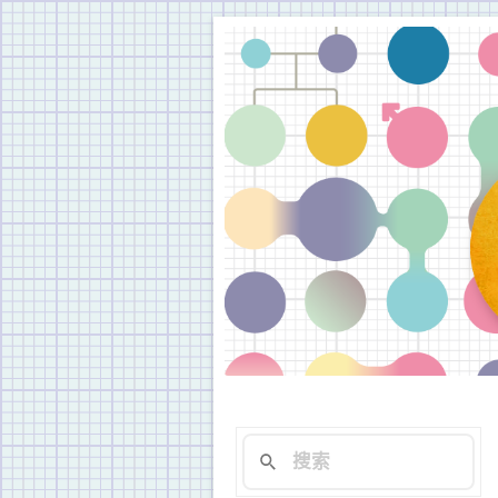
被稱為「婚禮之外最常遇
新思惟年會：