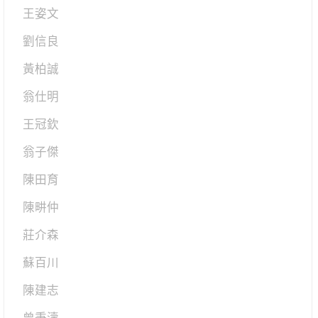
王姿文
劉信良
黃柏誠
翁仕明
王冠欽
翁子傑
陳田育
陳畊仲
莊介森
蘇百川
陳建志