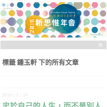
被稱為「婚禮之外最常遇到同學的場合」，新思
新思惟年會：我想與你分
惟年會讓新思惟之友們廣泛聚會。與老朋友聊
聊、聽聽新朋友說什麼？
享的事
≡
標籤
鍾玉軒
下的所有文章
2016 / 5 / 24
忠於自己的人生，而不是別人