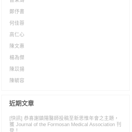
曾秉濤
鄭伃書
何佳蓉
高仁心
陳文惠
楊為傑
陳苡揚
陳毓容
近期文章
[快訊] 恭喜謝鎮陽醫師投稿至新思惟年會之主題，
獲 Journal of the Formosan Medical Association 刊
登！