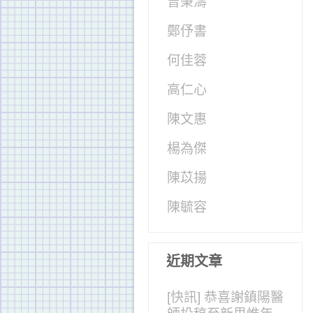
曾秉濤
鄭伃書
何佳蓉
高仁心
陳文惠
楊為傑
陳苡揚
陳毓容
近期文章
[快訊] 恭喜謝鎮陽醫