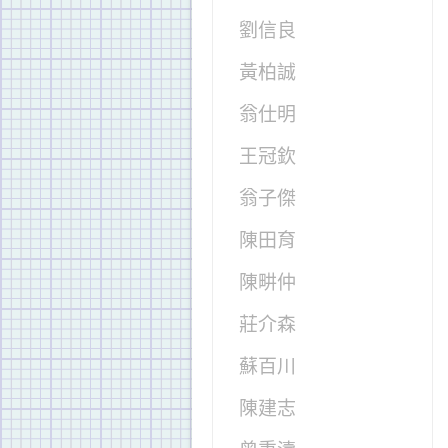
劉信良
黃柏誠
翁仕明
王冠欽
翁子傑
陳田育
陳畊仲
莊介森
蘇百川
陳建志