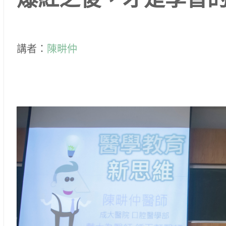
爆紅之後，才是學習
講者：
陳畊仲